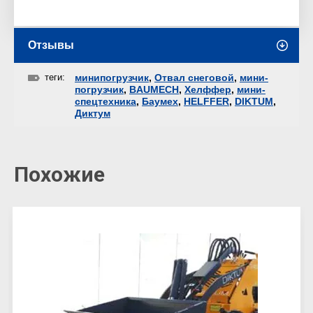
Отзывы
теги:
минипогрузчик
,
Отвал снеговой
,
мини-
погрузчик
,
BAUMECH
,
Хелффер
,
мини-
спецтехника
,
Баумех
,
HELFFER
,
DIKTUM
,
Диктум
Похожие